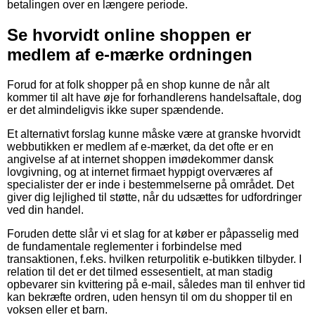
betalingen over en længere periode.
Se hvorvidt online shoppen er
medlem af e-mærke ordningen
Forud for at folk shopper på en shop kunne de når alt
kommer til alt have øje for forhandlerens handelsaftale, dog
er det almindeligvis ikke super spændende.
Et alternativt forslag kunne måske være at granske hvorvidt
webbutikken er medlem af e-mærket, da det ofte er en
angivelse af at internet shoppen imødekommer dansk
lovgivning, og at internet firmaet hyppigt overværes af
specialister der er inde i bestemmelserne på området. Det
giver dig lejlighed til støtte, når du udsættes for udfordringer
ved din handel.
Foruden dette slår vi et slag for at køber er påpasselig med
de fundamentale reglementer i forbindelse med
transaktionen, f.eks. hvilken returpolitik e-butikken tilbyder. I
relation til det er det tilmed essesentielt, at man stadig
opbevarer sin kvittering på e-mail, således man til enhver tid
kan bekræfte ordren, uden hensyn til om du shopper til en
voksen eller et barn.