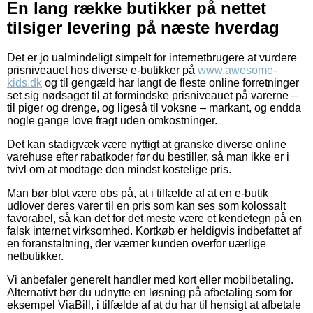
En lang række butikker på nettet
tilsiger levering på næste hverdag
Det er jo ualmindeligt simpelt for internetbrugere at vurdere
prisniveauet hos diverse e-butikker på
www.awesome-
kids.dk
og til gengæld har langt de fleste online forretninger
set sig nødsaget til at formindske prisniveauet på varerne –
til piger og drenge, og ligeså til voksne – markant, og endda
nogle gange love fragt uden omkostninger.
Det kan stadigvæk være nyttigt at granske diverse online
varehuse efter rabatkoder før du bestiller, så man ikke er i
tvivl om at modtage den mindst kostelige pris.
Man bør blot være obs på, at i tilfælde af at en e-butik
udlover deres varer til en pris som kan ses som kolossalt
favorabel, så kan det for det meste være et kendetegn på en
falsk internet virksomhed. Kortkøb er heldigvis indbefattet af
en foranstaltning, der værner kunden overfor uærlige
netbutikker.
Vi anbefaler generelt handler med kort eller mobilbetaling.
Alternativt bør du udnytte en løsning på afbetaling som for
eksempel ViaBill, i tilfælde af at du har til hensigt at afbetale