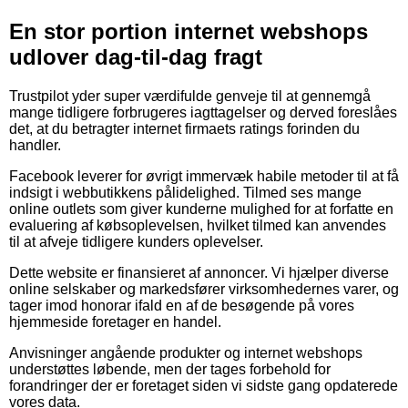
En stor portion internet webshops
udlover dag-til-dag fragt
Trustpilot yder super værdifulde genveje til at gennemgå
mange tidligere forbrugeres iagttagelser og derved foreslåes
det, at du betragter internet firmaets ratings forinden du
handler.
Facebook leverer for øvrigt immervæk habile metoder til at få
indsigt i webbutikkens pålidelighed. Tilmed ses mange
online outlets som giver kunderne mulighed for at forfatte en
evaluering af købsoplevelsen, hvilket tilmed kan anvendes
til at afveje tidligere kunders oplevelser.
Dette website er finansieret af annoncer. Vi hjælper diverse
online selskaber og markedsfører virksomhedernes varer, og
tager imod honorar ifald en af de besøgende på vores
hjemmeside foretager en handel.
Anvisninger angående produkter og internet webshops
understøttes løbende, men der tages forbehold for
forandringer der er foretaget siden vi sidste gang opdaterede
vores data.