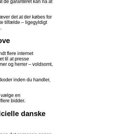
at de garanteret kan nå at
æver det at der købes for
e tilfælde – ligegyldigt
.
ove
dt flere internet
t til at presse
amer og herrer – voldsomt,
atkoder inden du handler,
u vælge en
flere bidder.
icielle danske