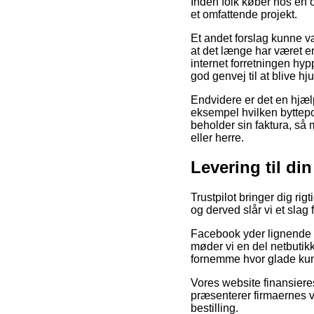
Inden folk køber hos en
et omfattende projekt.
Et andet forslag kunne v
at det længe har været en
internet forretningen hyp
god genvej til at blive hj
Endvidere er det en hjælp
eksempel hvilken byttepoli
beholder sin faktura, så 
eller herre.
Levering til din
Trustpilot bringer dig r
og derved slår vi et slag 
Facebook yder lignende i 
møder vi en del netbutikk
fornemme hvor glade kun
Vores website finansiere
præsenterer firmaernes v
bestilling.