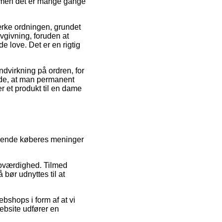
, men det er mange gange
ærke ordningen, grundet
ovgivning, foruden at
e love. Det er en rigtig
.
ndvirkning på ordren, for
rende, at man permanent
r et produkt til en dame
værende køberes meninger
troværdighed. Tilmed
bør udnyttes til at
bshops i form af at vi
ebsite udfører en