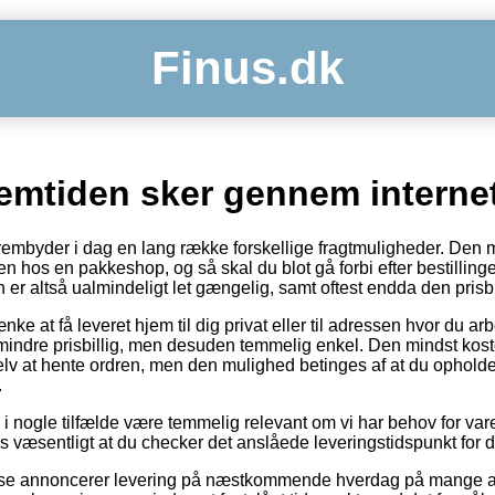
Finus.dk
remtiden sker gennem internet
rembyder i dag en lang række forskellige fragtmuligheder. Den
en hos en pakkeshop, og så skal du blot gå forbi efter bestilling
 er altså ualmindeligt let gængelig, samt oftest endda den prisbill
nke at få leveret hjem til dig privat eller til adressen hvor du ar
mindre prisbillig, men desuden temmelig enkel. Den mindst kost
lv at hente ordren, men den mulighed betinges af at du opholder 
.
 i nogle tilfælde være temmelig relevant om vi har behov for var
s væsentligt at du checker det anslåede leveringstidspunkt for d
huse annoncerer levering på næstkommende hverdag på mange a