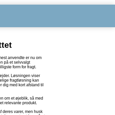
tet
 mest anvendte er nu om
en på et selvvalgt
igste form for fragt.
bejder. Løsningen viser
elige fragtløsning kan
dig med kort afstand til
en om et øjeblik, så med
et relevante produkt.
f deres varer, men husk