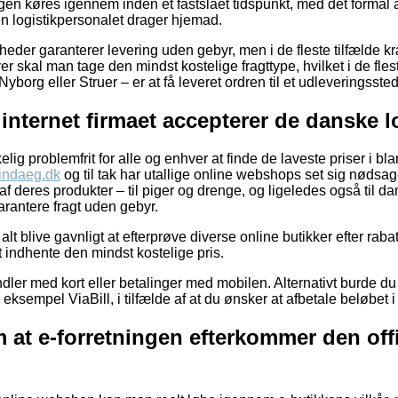
ingen køres igennem inden et fastslået tidspunkt, med det formål 
en logistikpersonalet drager hjemad.
eder garanterer levering uden gebyr, men i de fleste tilfælde kr
r skal man tage den mindst kostelige fragttype, hvilket i de flest
borg eller Struer – er at få leveret ordren til et udleveringssted
t internet firmaet accepterer de danske l
elig problemfrit for alle og enhver at finde de laveste priser i blan
/lindaeg.dk
og til tak har utallige online webshops set sig nødsage
 deres produkter – til piger og drenge, og ligeledes også til d
rantere fragt uden gebyr.
alt blive gavnligt at efterprøve diverse online butikker efter rab
t indhente den mindst kostelige pris.
ndler med kort eller betalinger med mobilen. Alternativt burde d
 eksempel ViaBill, i tilfælde af at du ønsker at afbetale beløbet i 
 at e-forretningen efterkommer den off