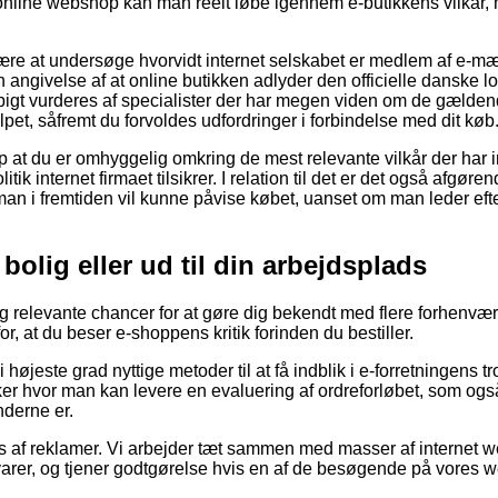
 online webshop kan man reelt løbe igennem e-butikkens vilkår
ære at undersøge hvorvidt internet selskabet er medlem af e-m
 angivelse af at online butikken adlyder den officielle danske l
pigt vurderes af specialister der har megen viden om de gældend
ulpet, såfremt du forvoldes udfordringer i forbindelse med dit køb
 at du er omhyggelig omkring de mest relevante vilkår der har i
tik internet firmaet tilsikrer. I relation til det er det også afgø
man i fremtiden vil kunne påvise købet, uanset om man leder efte
 bolig eller ud til din arbejdsplads
igtig relevante chancer for at gøre dig bekendt med flere forhen
for, at du beser e-shoppens kritik forinden du bestiller.
højeste grad nyttige metoder til at få indblik i e-forretningens 
er hvor man kan levere en evaluering af ordreforløbet, som også 
derne er.
s af reklamer. Vi arbejder tæt sammen med masser af internet we
arer, og tjener godtgørelse hvis en af de besøgende på vores w