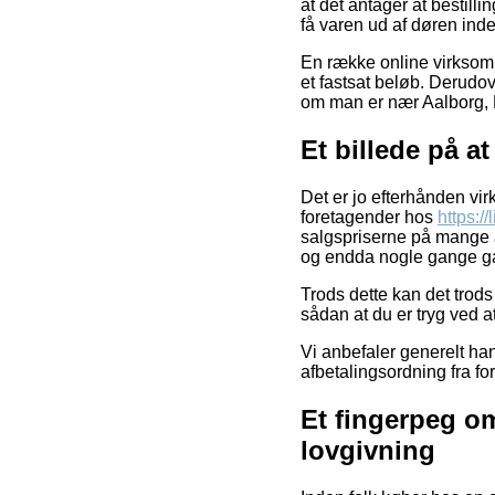
at det antager at bestill
få varen ud af døren ind
En række online virksomh
et fastsat beløb. Derudove
om man er nær Aalborg, Ny
Et billede på a
Det er jo efterhånden virk
foretagender hos
https:/
salgspriserne på mange af
og endda nogle gange ga
Trods dette kan det trods 
sådan at du er tryg ved a
Vi anbefaler generelt ha
afbetalingsordning fra for
Et fingerpeg om
lovgivning