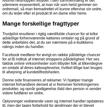
returret netshoppen tilbyder. I den sammenhæng er det
ydermere essesentielt, at man når som helst gemmer sin
ordremail, så man fremadrettet vil kunne eftervise sin ordre,
om du leder efter et produkt til en dame eller herre.
Mange forskellige fragttyper
Trustpilot resulterer i rigtig værdifulde chancer for at tolke
adskillige forhenværende køberes omtaler og på grund af
dette anbefales det, at du ser nærmere på e-butikkens
ratings inden du handler.
Facebook medfører for øvrigt en række pålidelige chancer
for at få indtryk af internet shoppens pålidelighed. Her ses
faktisk online virksomheder som tilbyder folk at tilkendegive
en omtale af deres købsoplevelse, hvilket tillige kan bruges
til afvejning af kundetilfredsheden.
Denne side finansieres af reklamer. Vi hjælper mange
internet forhandlere derved at vi fremviser forretningernes
produkter, og opnår godtgørelse ifald den person vi sender
videre fuldfører en ordre.
Oplysninger vedrørende varer og internet handler opdateres
tit, men der tages forbehold for ændringer der er blevet