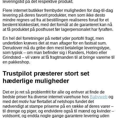
leveringstid på det respektive produkt.
Flere internet butikker frembyder muligheden for dag-til-dag
levering på deres favorit produkter, men som ikke desto
mindre regnes ud fra at bestillingen realiseres forud for et
bestemt klokkeslæt, med det formål at de garanteret kan nå
at få produktet på posthuset før lagerpersonalet har fyraften.
En hel del forretninger på nettet yder portofri fragt, men
undertiden kræves det at man aftager for en fastsat sum.
Derudover må du gribe den mest betalelige leveringstype,
som typisk – om man befinder sig i Randers, Hobro eller
Grindsted – vil være at få fragtmanden til at bringe varerne til
en pakkeshop.
Trustpilot præsterer stort set
hæderlige muligheder
Det er jo ret så problemfrit for alle og enhver at finde de
bedste priser fra diverse internet varehuse hos
Babyweb
og
med det motiv har flertallet af netshops fundet det
nødvendigt at stampe priserne på en række af deres varer –
til drenge og piger, og endvidere også til mænd og kvinder –
voldsomt, og endda nogle gange garantere levering uden