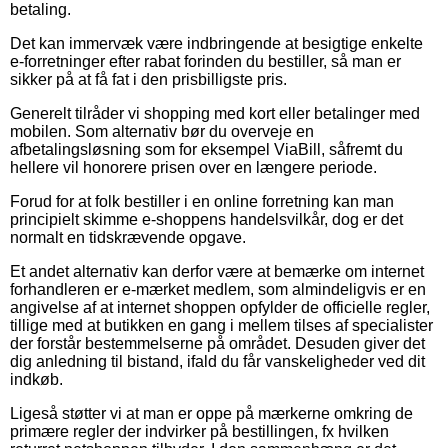
betaling.
Det kan immervæk være indbringende at besigtige enkelte
e-forretninger efter rabat forinden du bestiller, så man er
sikker på at få fat i den prisbilligste pris.
Generelt tilråder vi shopping med kort eller betalinger med
mobilen. Som alternativ bør du overveje en
afbetalingsløsning som for eksempel ViaBill, såfremt du
hellere vil honorere prisen over en længere periode.
Forud for at folk bestiller i en online forretning kan man
principielt skimme e-shoppens handelsvilkår, dog er det
normalt en tidskrævende opgave.
Et andet alternativ kan derfor være at bemærke om internet
forhandleren er e-mærket medlem, som almindeligvis er en
angivelse af at internet shoppen opfylder de officielle regler,
tillige med at butikken en gang i mellem tilses af specialister
der forstår bestemmelserne på området. Desuden giver det
dig anledning til bistand, ifald du får vanskeligheder ved dit
indkøb.
Ligeså støtter vi at man er oppe på mærkerne omkring de
primære regler der indvirker på bestillingen, fx hvilken