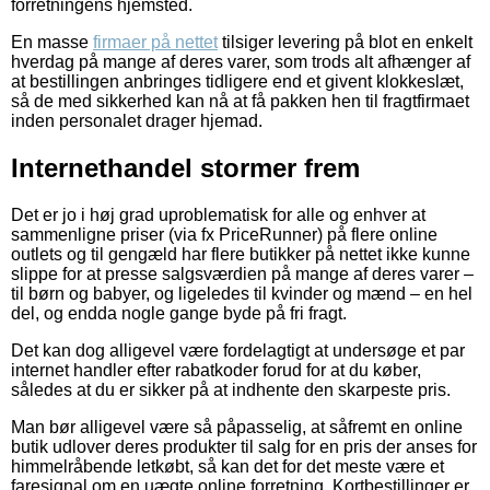
forretningens hjemsted.
En masse
firmaer på nettet
tilsiger levering på blot en enkelt
hverdag på mange af deres varer, som trods alt afhænger af
at bestillingen anbringes tidligere end et givent klokkeslæt,
så de med sikkerhed kan nå at få pakken hen til fragtfirmaet
inden personalet drager hjemad.
Internethandel stormer frem
Det er jo i høj grad uproblematisk for alle og enhver at
sammenligne priser (via fx PriceRunner) på flere online
outlets og til gengæld har flere butikker på nettet ikke kunne
slippe for at presse salgsværdien på mange af deres varer –
til børn og babyer, og ligeledes til kvinder og mænd – en hel
del, og endda nogle gange byde på fri fragt.
Det kan dog alligevel være fordelagtigt at undersøge et par
internet handler efter rabatkoder forud for at du køber,
således at du er sikker på at indhente den skarpeste pris.
Man bør alligevel være så påpasselig, at såfremt en online
butik udlover deres produkter til salg for en pris der anses for
himmelråbende letkøbt, så kan det for det meste være et
faresignal om en uægte online forretning. Kortbestillinger er