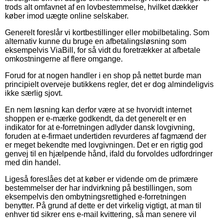
trods alt omfavnet af en lovbestemmelse, hvilket dækker
køber imod uægte online selskaber.
Generelt foreslår vi kortbestillinger eller mobilbetaling. Som
alternativ kunne du bruge en afbetalingsløsning som
eksempelvis ViaBill, for så vidt du foretrækker at afbetale
omkostningerne af flere omgange.
Forud for at nogen handler i en shop på nettet burde man
principielt overveje butikkens regler, det er dog almindeligvis
ikke særlig sjovt.
En nem løsning kan derfor være at se hvorvidt internet
shoppen er e-mærke godkendt, da det generelt er en
indikator for at e-forretningen adlyder dansk lovgivning,
foruden at e-firmaet undertiden revurderes af fagmænd der
er meget bekendte med lovgivningen. Det er en rigtig god
genvej til en hjælpende hånd, ifald du forvoldes udfordringer
med din handel.
Ligeså foreslåes det at køber er vidende om de primære
bestemmelser der har indvirkning på bestillingen, som
eksempelvis den ombytningsrettighed e-forretningen
benytter. På grund af dette er det virkelig vigtigt, at man til
enhver tid sikrer ens e-mail kvittering, så man senere vil