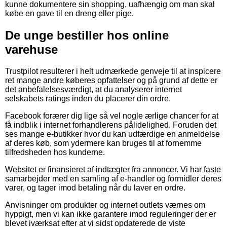
kunne dokumentere sin shopping, uafhængig om man skal
købe en gave til en dreng eller pige.
De unge bestiller hos online
varehuse
Trustpilot resulterer i helt udmærkede genveje til at inspicere
ret mange andre køberes opfattelser og på grund af dette er
det anbefalelsesværdigt, at du analyserer internet
selskabets ratings inden du placerer din ordre.
Facebook forærer dig lige så vel nogle ærlige chancer for at
få indblik i internet forhandlerens pålidelighed. Foruden det
ses mange e-butikker hvor du kan udfærdige en anmeldelse
af deres køb, som ydermere kan bruges til at fornemme
tilfredsheden hos kunderne.
Websitet er finansieret af indtægter fra annoncer. Vi har faste
samarbejder med en samling af e-handler og formidler deres
varer, og tager imod betaling når du laver en ordre.
Anvisninger om produkter og internet outlets værnes om
hyppigt, men vi kan ikke garantere imod reguleringer der er
blevet iværksat efter at vi sidst opdaterede de viste