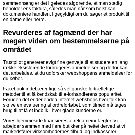
sammenhæng er det ligeledes afgørende, at man stadig
beholder ens faktura, således man når som helst kan
dokumentere handlen, ligegyldigt om du søger et produkt til
en dame eller herre.
Revurderes af fagmænd der har
megen viden om bestemmelserne på
området
Trustpilot genererer evigt fine genveje til at studere en lang
række eksisterende forbrugeres anmeldelser og derfor kan
det anbefales, at du udforsker webshoppens anmeldelser før
du køber.
Facebook indebærer lige så vel ganske fortræffelige
metoder til at få kendskab til e-forhandlerens popularitet.
Foruden det er der endda internet webshops hvor folk kan
skrive en evaluering af ordreforløbet, som tilmed må tages i
brug til at få et indblik i hvor glade kunderne er.
Vores hjemmeside finansieres af reklameindtægter. Vi
arbejder sammen med flere butikker på nettet derved at vi
markedsfører virksomhedernes tilbud, og indkasserer