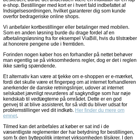
e-shop. Bestillinger med kort er i hvert fald indbefattet af
Indsigelsesordningen, hvilket garanterer dig som kunde
overfor bedrageriske online shops.
Vi anbefaler kortbestillinger eller betalinger med mobilen.
Som en anden løsning burde du drage fordel af en
afbetalingsløsning fra for eksempel ViaBill, hvis du tilstræber
at honorere pengene ude i fremtiden.
Forinden nogen køber hos en forhandler på nettet behøver
man egentlig se på virksomhedens regler, dog er det i reglen
ikke særlig spændende.
Et alternativ kan være at tjekke om e-shoppen er e-mærket,
fordi det skulle være et fingerpeg om at internet forhandleren
anerkender de danske retningslinjer, udover at internet
selskabet jævnligt revurderes af sagkyndige som har nøje
kendskab til vedtægterne på området. Dette er en god
genvej til at blive assisteret, for så vidt du bliver udsat for
problemstillinger ved dit indkøb.
Her finder du mere om
emnet
.
Tilmed kan det anbefales at køber er sat ind i de
væsentligste reglementer der har betydning for bestillingen,
som fx den byttepolitik internet virksomheden tilsikrer. I den