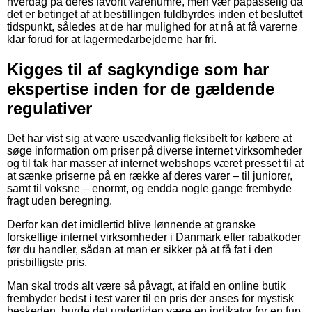
hverdag på deres favorit varenumre, men vær påpasselig da
det er betinget af at bestillingen fuldbyrdes inden et besluttet
tidspunkt, således at de har mulighed for at nå at få varerne
klar forud for at lagermedarbejderne har fri.
Kigges til af sagkyndige som har
ekspertise inden for de gældende
regulativer
Det har vist sig at være usædvanlig fleksibelt for købere at
søge information om priser på diverse internet virksomheder
og til tak har masser af internet webshops været presset til at
at sænke priserne på en række af deres varer – til juniorer,
samt til voksne – enormt, og endda nogle gange frembyde
fragt uden beregning.
Derfor kan det imidlertid blive lønnende at granske
forskellige internet virksomheder i Danmark efter rabatkoder
før du handler, sådan at man er sikker på at få fat i den
prisbilligste pris.
Man skal trods alt være så påvagt, at ifald en online butik
frembyder bedst i test varer til en pris der anses for mystisk
beskeden, burde det undertiden være en indikator for en fup