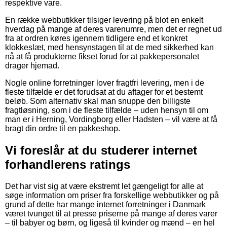
respektive vare.
En række webbutikker tilsiger levering på blot en enkelt
hverdag på mange af deres varenumre, men det er regnet ud
fra at ordren køres igennem tidligere end et konkret
klokkeslæt, med hensynstagen til at de med sikkerhed kan
nå at få produkterne fikset forud for at pakkepersonalet
drager hjemad.
Nogle online forretninger lover fragtfri levering, men i de
fleste tilfælde er det forudsat at du aftager for et bestemt
beløb. Som alternativ skal man snuppe den billigste
fragtløsning, som i de fleste tilfælde – uden hensyn til om
man er i Herning, Vordingborg eller Hadsten – vil være at få
bragt din ordre til en pakkeshop.
Vi foreslår at du studerer internet
forhandlerens ratings
Det har vist sig at være ekstremt let gængeligt for alle at
søge information om priser fra forskellige webbutikker og på
grund af dette har mange internet forretninger i Danmark
været tvunget til at presse priserne på mange af deres varer
– til babyer og børn, og ligeså til kvinder og mænd – en hel