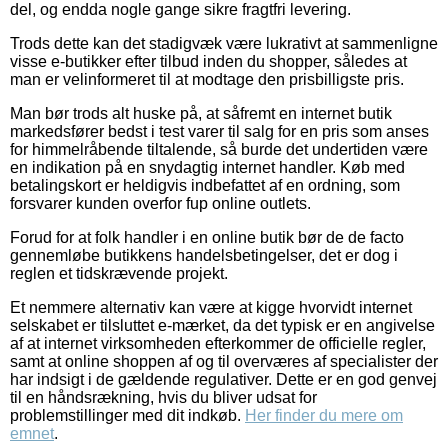
del, og endda nogle gange sikre fragtfri levering.
Trods dette kan det stadigvæk være lukrativt at sammenligne
visse e-butikker efter tilbud inden du shopper, således at
man er velinformeret til at modtage den prisbilligste pris.
Man bør trods alt huske på, at såfremt en internet butik
markedsfører bedst i test varer til salg for en pris som anses
for himmelråbende tiltalende, så burde det undertiden være
en indikation på en snydagtig internet handler. Køb med
betalingskort er heldigvis indbefattet af en ordning, som
forsvarer kunden overfor fup online outlets.
Forud for at folk handler i en online butik bør de de facto
gennemløbe butikkens handelsbetingelser, det er dog i
reglen et tidskrævende projekt.
Et nemmere alternativ kan være at kigge hvorvidt internet
selskabet er tilsluttet e-mærket, da det typisk er en angivelse
af at internet virksomheden efterkommer de officielle regler,
samt at online shoppen af og til overværes af specialister der
har indsigt i de gældende regulativer. Dette er en god genvej
til en håndsrækning, hvis du bliver udsat for
problemstillinger med dit indkøb.
Her finder du mere om
emnet
.