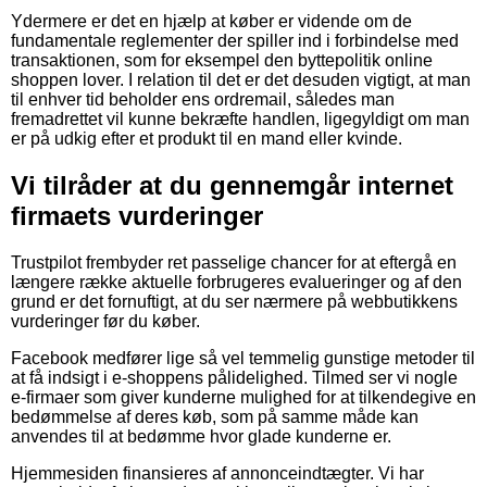
Ydermere er det en hjælp at køber er vidende om de
fundamentale reglementer der spiller ind i forbindelse med
transaktionen, som for eksempel den byttepolitik online
shoppen lover. I relation til det er det desuden vigtigt, at man
til enhver tid beholder ens ordremail, således man
fremadrettet vil kunne bekræfte handlen, ligegyldigt om man
er på udkig efter et produkt til en mand eller kvinde.
Vi tilråder at du gennemgår internet
firmaets vurderinger
Trustpilot frembyder ret passelige chancer for at eftergå en
længere række aktuelle forbrugeres evalueringer og af den
grund er det fornuftigt, at du ser nærmere på webbutikkens
vurderinger før du køber.
Facebook medfører lige så vel temmelig gunstige metoder til
at få indsigt i e-shoppens pålidelighed. Tilmed ser vi nogle
e-firmaer som giver kunderne mulighed for at tilkendegive en
bedømmelse af deres køb, som på samme måde kan
anvendes til at bedømme hvor glade kunderne er.
Hjemmesiden finansieres af annonceindtægter. Vi har