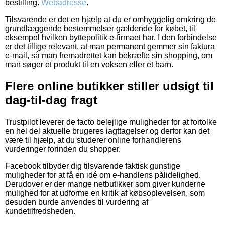
bestilling.
Webadresse
.
Tilsvarende er det en hjælp at du er omhyggelig omkring de
grundlæggende bestemmelser gældende for købet, til
eksempel hvilken byttepolitik e-firmaet har. I den forbindelse
er det tillige relevant, at man permanent gemmer sin faktura
e-mail, så man fremadrettet kan bekræfte sin shopping, om
man søger et produkt til en voksen eller et barn.
Flere online butikker stiller udsigt til
dag-til-dag fragt
Trustpilot leverer de facto belejlige muligheder for at fortolke
en hel del aktuelle brugeres iagttagelser og derfor kan det
være til hjælp, at du studerer online forhandlerens
vurderinger forinden du shopper.
Facebook tilbyder dig tilsvarende faktisk gunstige
muligheder for at få en idé om e-handlens pålidelighed.
Derudover er der mange netbutikker som giver kunderne
mulighed for at udforme en kritik af købsoplevelsen, som
desuden burde anvendes til vurdering af
kundetilfredsheden.