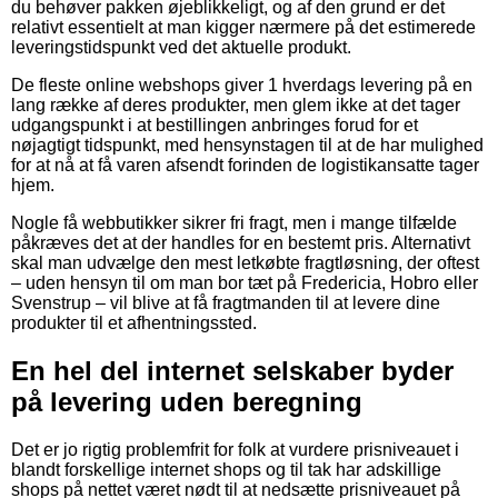
du behøver pakken øjeblikkeligt, og af den grund er det
relativt essentielt at man kigger nærmere på det estimerede
leveringstidspunkt ved det aktuelle produkt.
De fleste online webshops giver 1 hverdags levering på en
lang række af deres produkter, men glem ikke at det tager
udgangspunkt i at bestillingen anbringes forud for et
nøjagtigt tidspunkt, med hensynstagen til at de har mulighed
for at nå at få varen afsendt forinden de logistikansatte tager
hjem.
Nogle få webbutikker sikrer fri fragt, men i mange tilfælde
påkræves det at der handles for en bestemt pris. Alternativt
skal man udvælge den mest letkøbte fragtløsning, der oftest
– uden hensyn til om man bor tæt på Fredericia, Hobro eller
Svenstrup – vil blive at få fragtmanden til at levere dine
produkter til et afhentningssted.
En hel del internet selskaber byder
på levering uden beregning
Det er jo rigtig problemfrit for folk at vurdere prisniveauet i
blandt forskellige internet shops og til tak har adskillige
shops på nettet været nødt til at nedsætte prisniveauet på