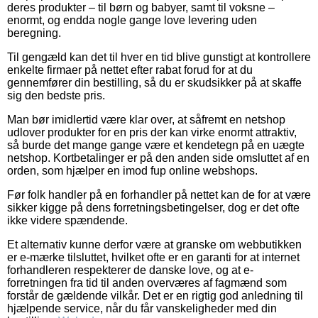
deres produkter – til børn og babyer, samt til voksne –
enormt, og endda nogle gange love levering uden
beregning.
Til gengæld kan det til hver en tid blive gunstigt at kontrollere
enkelte firmaer på nettet efter rabat forud for at du
gennemfører din bestilling, så du er skudsikker på at skaffe
sig den bedste pris.
Man bør imidlertid være klar over, at såfremt en netshop
udlover produkter for en pris der kan virke enormt attraktiv,
så burde det mange gange være et kendetegn på en uægte
netshop. Kortbetalinger er på den anden side omsluttet af en
orden, som hjælper en imod fup online webshops.
Før folk handler på en forhandler på nettet kan de for at være
sikker kigge på dens forretningsbetingelser, dog er det ofte
ikke videre spændende.
Et alternativ kunne derfor være at granske om webbutikken
er e-mærke tilsluttet, hvilket ofte er en garanti for at internet
forhandleren respekterer de danske love, og at e-
forretningen fra tid til anden overværes af fagmænd som
forstår de gældende vilkår. Det er en rigtig god anledning til
hjælpende service, når du får vanskeligheder med din