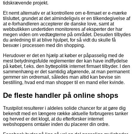
tidskrævende projekt.
Et nemt alternativ er at kontrollere om e-firmaet er e-mærke
tilsluttet, grundet at det almindeligvis er en tilkendegivelse af
at e-forhandleren accepterer de danske love, samt at
webbutikken undertiden monitoreres af eksperter der har
megen viden om vedtægterne på området. Desuden tilbydes
du anledning til at blive hjulpet, for så vidt du skulle få
besvær i processen med din shopping.
Herudover er det en hjælp at køber er påpasselig med de
mest betydningsfulde reglementer der kan have indflydelse
på købet, f.eks. den byttepolitik internet firmaet tilbyder. I den
sammenhæng er det samtidig afgørende, at man permanent
gemmer sin ordremail, således man altid kan bevise sin
bestilling, hvad end man shopper til en mand eller kvinde.
De fleste handler på online shops
Trustpilot resulterer i aldeles solide chancer for at gøre dig
bekendt med en længere række aktuelle forbrugeres tanker
og herved er det klogt, at du efterforsker internet
webshoppens omtaler inden du placerer din ordre.