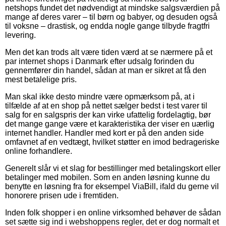
netshops fundet det nødvendigt at mindske salgsværdien på
mange af deres varer – til børn og babyer, og desuden også
til voksne – drastisk, og endda nogle gange tilbyde fragtfri
levering.
Men det kan trods alt være tiden værd at se nærmere på et
par internet shops i Danmark efter udsalg forinden du
gennemfører din handel, sådan at man er sikret at få den
mest betalelige pris.
Man skal ikke desto mindre være opmærksom på, at i
tilfælde af at en shop på nettet sælger bedst i test varer til
salg for en salgspris der kan virke ufattelig fordelagtig, bør
det mange gange være et karakteristika der viser en uærlig
internet handler. Handler med kort er på den anden side
omfavnet af en vedtægt, hvilket støtter en imod bedrageriske
online forhandlere.
Generelt slår vi et slag for bestillinger med betalingskort eller
betalinger med mobilen. Som en anden løsning kunne du
benytte en løsning fra for eksempel ViaBill, ifald du gerne vil
honorere prisen ude i fremtiden.
Inden folk shopper i en online virksomhed behøver de sådan
set sætte sig ind i webshoppens regler, det er dog normalt et