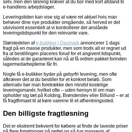
selv, men den løsning kræver at du bor med kort afstand til
e-handlens arbejdslager.
Leveringstiden kan vise sig at være ret aktuel hvis man
behøver dine nye produkter omgående, så herved er det
utvivlsomt essentielt at vi kontrollerer det anslåede
leveringstidspunkt for den relevante vare.
Størstedelen af
e-butikker i Danmark
annoncerer 1 dags
fragt på en masse produkter, men som trods alt er regnet ud
fra at bestillingen placeres forud for et angivent tidspunkt,
således at de garanteret kan nå at få ordren pakket forinden
lagermedarbejderne får fri.
Nogle få e-butikker byder på gebyrfri levering, men ofte
afkræver det at du bestiller for et konkret beløb. Som
alternativ bør man foretrække den mindst kostelige
leveringsmanér, hvilket ofte – uden hensyn til om man
opholder sig tæt på Kolding, Brønderslev eller Billund – er at
få fragtfirmaet til at køre varerne til et afhentningssted.
Den billigste fragtløsning
Det er ekstremt bekvemt for købere at finde de laveste priser
på flere forretninger på nettet og så har massevis af