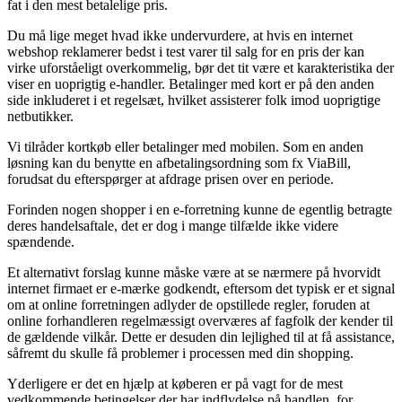
fat i den mest betalelige pris.
Du må lige meget hvad ikke undervurdere, at hvis en internet
webshop reklamerer bedst i test varer til salg for en pris der kan
virke uforståeligt overkommelig, bør det tit være et karakteristika der
viser en uoprigtig e-handler. Betalinger med kort er på den anden
side inkluderet i et regelsæt, hvilket assisterer folk imod uoprigtige
netbutikker.
Vi tilråder kortkøb eller betalinger med mobilen. Som en anden
løsning kan du benytte en afbetalingsordning som fx ViaBill,
forudsat du efterspørger at afdrage prisen over en periode.
Forinden nogen shopper i en e-forretning kunne de egentlig betragte
deres handelsaftale, det er dog i mange tilfælde ikke videre
spændende.
Et alternativt forslag kunne måske være at se nærmere på hvorvidt
internet firmaet er e-mærke godkendt, eftersom det typisk er et signal
om at online forretningen adlyder de opstillede regler, foruden at
online forhandleren regelmæssigt overværes af fagfolk der kender til
de gældende vilkår. Dette er desuden din lejlighed til at få assistance,
såfremt du skulle få problemer i processen med din shopping.
Yderligere er det en hjælp at køberen er på vagt for de mest
vedkommende betingelser der har indflydelse på handlen, for