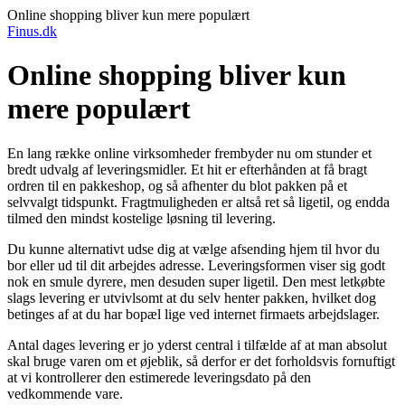
Online shopping bliver kun mere populært
Finus.dk
Online shopping bliver kun
mere populært
En lang række online virksomheder frembyder nu om stunder et
bredt udvalg af leveringsmidler. Et hit er efterhånden at få bragt
ordren til en pakkeshop, og så afhenter du blot pakken på et
selvvalgt tidspunkt. Fragtmuligheden er altså ret så ligetil, og endda
tilmed den mindst kostelige løsning til levering.
Du kunne alternativt udse dig at vælge afsending hjem til hvor du
bor eller ud til dit arbejdes adresse. Leveringsformen viser sig godt
nok en smule dyrere, men desuden super ligetil. Den mest letkøbte
slags levering er utvivlsomt at du selv henter pakken, hvilket dog
betinges af at du har bopæl lige ved internet firmaets arbejdslager.
Antal dages levering er jo yderst central i tilfælde af at man absolut
skal bruge varen om et øjeblik, så derfor er det forholdsvis fornuftigt
at vi kontrollerer den estimerede leveringsdato på den
vedkommende vare.