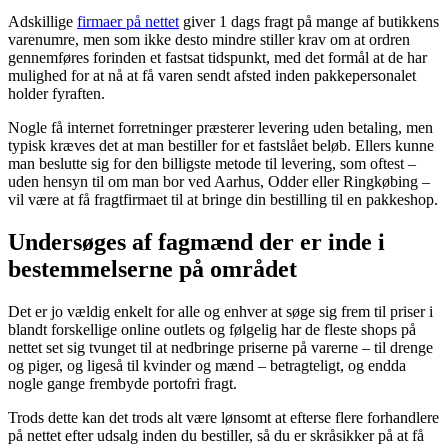
Adskillige
firmaer på nettet
giver 1 dags fragt på mange af butikkens
varenumre, men som ikke desto mindre stiller krav om at ordren
gennemføres forinden et fastsat tidspunkt, med det formål at de har
mulighed for at nå at få varen sendt afsted inden pakkepersonalet
holder fyraften.
Nogle få internet forretninger præsterer levering uden betaling, men
typisk kræves det at man bestiller for et fastslået beløb. Ellers kunne
man beslutte sig for den billigste metode til levering, som oftest –
uden hensyn til om man bor ved Aarhus, Odder eller Ringkøbing –
vil være at få fragtfirmaet til at bringe din bestilling til en pakkeshop.
Undersøges af fagmænd der er inde i
bestemmelserne på området
Det er jo vældig enkelt for alle og enhver at søge sig frem til priser i
blandt forskellige online outlets og følgelig har de fleste shops på
nettet set sig tvunget til at nedbringe priserne på varerne – til drenge
og piger, og ligeså til kvinder og mænd – betragteligt, og endda
nogle gange frembyde portofri fragt.
Trods dette kan det trods alt være lønsomt at efterse flere forhandlere
på nettet efter udsalg inden du bestiller, så du er skråsikker på at få