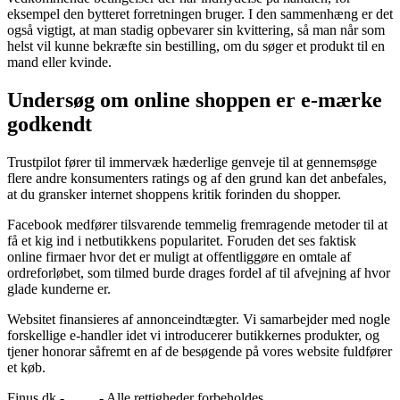
eksempel den bytteret forretningen bruger. I den sammenhæng er det
også vigtigt, at man stadig opbevarer sin kvittering, så man når som
helst vil kunne bekræfte sin bestilling, om du søger et produkt til en
mand eller kvinde.
Undersøg om online shoppen er e-mærke
godkendt
Trustpilot fører til immervæk hæderlige genveje til at gennemsøge
flere andre konsumenters ratings og af den grund kan det anbefales,
at du gransker internet shoppens kritik forinden du shopper.
Facebook medfører tilsvarende temmelig fremragende metoder til at
få et kig ind i netbutikkens popularitet. Foruden det ses faktisk
online firmaer hvor det er muligt at offentliggøre en omtale af
ordreforløbet, som tilmed burde drages fordel af til afvejning af hvor
glade kunderne er.
Websitet finansieres af annonceindtægter. Vi samarbejder med nogle
forskellige e-handler idet vi introducerer butikkernes produkter, og
tjener honorar såfremt en af de besøgende på vores website fuldfører
et køb.
Finus.dk -
Blog
- Alle rettigheder forbeholdes