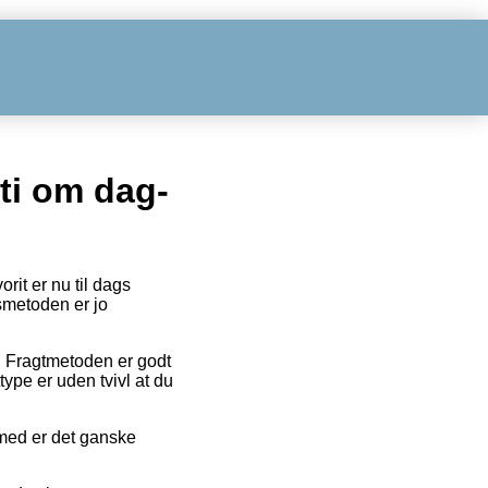
nti om dag-
rit er nu til dags
smetoden er jo
. Fragtmetoden er godt
ype er uden tvivl at du
emed er det ganske