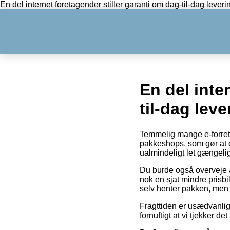
En del internet foretagender stiller garanti om dag-til-dag leveri
En del inte
til-dag leve
Temmelig mange e-forretni
pakkeshops, som gør at d
ualmindeligt let gængeli
Du burde også overveje a
nok en sjat mindre prisbi
selv henter pakken, men 
Fragttiden er usædvanlig
fornuftigt at vi tjekker d