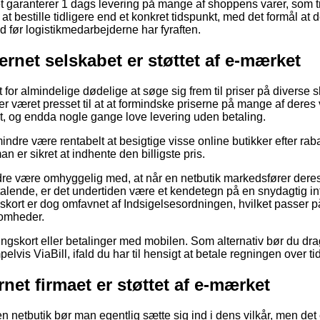
et garanterer 1 dags levering på mange af shoppens varer, som tr
t bestille tidligere end et konkret tidspunkt, med det formål at d
ed før logistikmedarbejderne har fyraften.
net selskabet er støttet af e-mærket
 for almindelige dødelige at søge sig frem til priser på diverse sh
aer været presset til at at formindske priserne på mange af deres v
t, og endda nogle gange love levering uden betaling.
ndre være rentabelt at besigtige visse online butikker efter rab
n er sikret at indhente den billigste pris.
re være omhyggelig med, at når en netbutik markedsfører deres 
ltalende, er det undertiden være et kendetegn på en snydagtig in
gskort er dog omfavnet af Indsigelsesordningen, hvilket passer 
somheder.
ingskort eller betalinger med mobilen. Som alternativ bør du dra
lvis ViaBill, ifald du har til hensigt at betale regningen over tid
rnet firmaet er støttet af e-mærket
 netbutik bør man egentlig sætte sig ind i dens vilkår, men det 