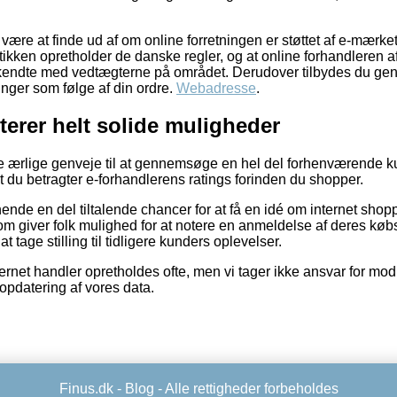
ære at finde ud af om online forretningen er støttet af e-mærket
tikken opretholder de danske regler, og at online forhandleren af 
kendte med vedtægterne på området. Derudover tilbydes du genvej
inger som følge af din ordre.
Webadresse
.
terer helt solide muligheder
se ærlige genveje til at gennemsøge en hel del forhenværende 
t du betragter e-forhandlerens ratings forinden du shopper.
nde en del tiltalende chancer for at få en idé om internet sho
som giver folk mulighed for at notere en anmeldelse af deres kø
t tage stilling til tidligere kunders oplevelser.
rnet handler opretholdes ofte, men vi tager ikke ansvar for modi
opdatering af vores data.
Finus.dk -
Blog
- Alle rettigheder forbeholdes