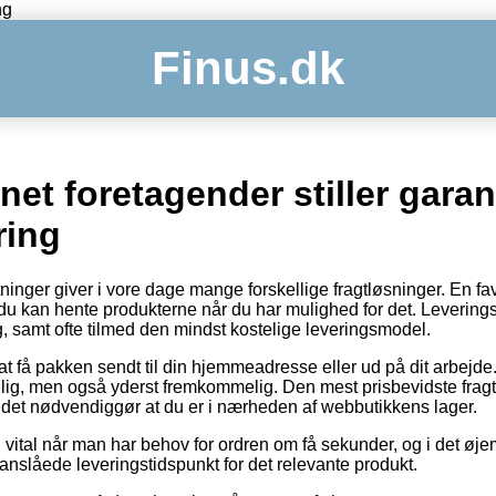
ng
Finus.dk
rnet foretagender stiller gara
ring
nger giver i vore dage mange forskellige fragtløsninger. En favo
u kan hente produkterne når du har mulighed for det. Levering
g, samt ofte tilmed den mindst kostelige leveringsmodel.
t få pakken sendt til din hjemmeadresse eller ud på dit arbejde
llig, men også yderst fremkommelig. Den mest prisbevidste fragtt
det nødvendiggør at du er i nærheden af webbutikkens lager.
 vital når man har behov for ordren om få sekunder, og i det øj
et anslåede leveringstidspunkt for det relevante produkt.