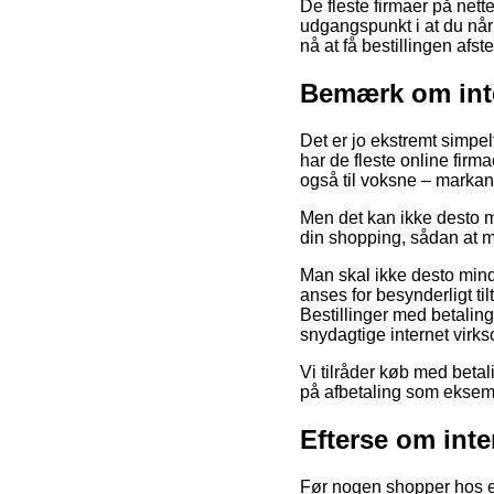
De fleste firmaer på nett
udgangspunkt i at du når a
nå at få bestillingen afst
Bemærk om inter
Det er jo ekstremt simpelt
har de fleste online firm
også til voksne – markan
Men det kan ikke desto mi
din shopping, sådan at ma
Man skal ikke desto mind
anses for besynderligt ti
Bestillinger med betalin
snydagtige internet virk
Vi tilråder køb med betal
på afbetaling som eksempe
Efterse om inte
Før nogen shopper hos en