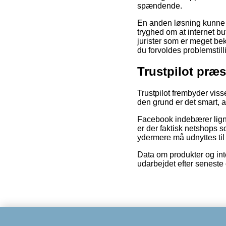
spændende.
En anden løsning kunne v
tryghed om at internet bu
jurister som er meget be
du forvoldes problemstill
Trustpilot præs
Trustpilot frembyder vis
den grund er det smart, a
Facebook indebærer ligne
er der faktisk netshops 
ydermere må udnyttes til a
Data om produkter og inte
udarbejdet efter seneste 