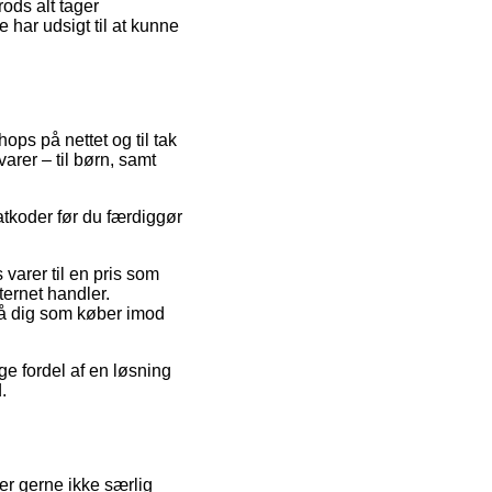
ods alt tager
e har udsigt til at kunne
ops på nettet og til tak
arer – til børn, samt
atkoder før du færdiggør
varer til en pris som
ternet handler.
på dig som køber imod
ge fordel af en løsning
.
er gerne ikke særlig